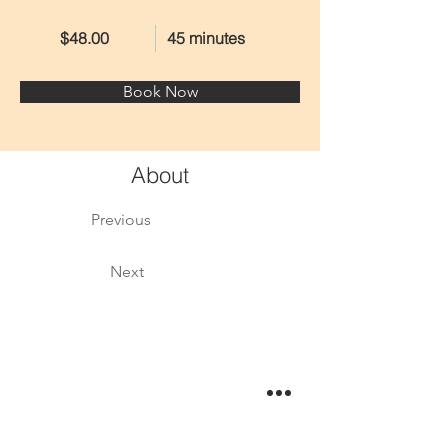
$48.00
45 minutes
Book Now
About
Previous
Next
This is placeholder text. To change this content