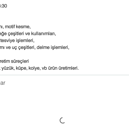
8:30
mı, motif kesme,
eğe çeşitleri ve kullanımları,
esviye işlemleri,
ımı ve uç çeşitleri, delme işlemleri,
retim süreçleri
k yüzük, küpe, kolye, vb ürün üretimleri.
lar