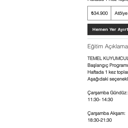
₺34.900
Türk
₺34.900
Atölye
lirası
Hemen Yer Ayır
Eğitim Açıklama
TEMEL KUYUMCU
Başlangıç Programı
Haftada 1 kez toplam
Aşağıdaki seçenekler
Çarşamba Gündüz:
11:30- 14:30
Çarşamba Akşam:
18:30-21:30