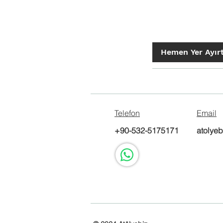
Hemen Yer Ayır
Telefon
Email
+90-532-5175171
atolye