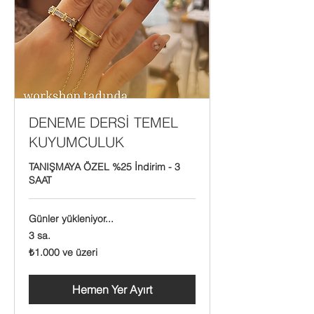
DENEME DERSİ TEMEL
KUYUMCULUK
TANIŞMAYA ÖZEL %25 İndirim - 3
SAAT
Günler yükleniyor...
3 sa.
₺1.000
₺1.000 ve üzeri
Türk
lirası
ve
üzeri
Hemen Yer Ayırt