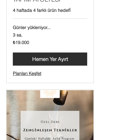
4 haftada 4 farklı ürün hedefİ
Günler yükleniyor...
3 sa.
₺19.000
₺19.000
Türk
lirası
Hemen Yer Ayırt
Planları Keşfet