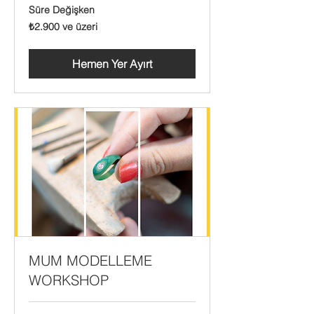
Süre Değişken
₺2.900
₺2.900 ve üzeri
Türk
lirası
ve
üzeri
Hemen Yer Ayırt
MUM MODELLEME
WORKSHOP