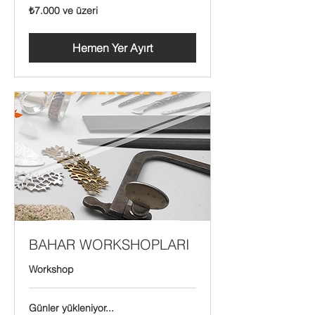
₺7.000
₺7.000 ve üzeri
Türk
lirası
ve
üzeri
Hemen Yer Ayırt
BAHAR WORKSHOPLARI
Workshop
Günler yükleniyor...