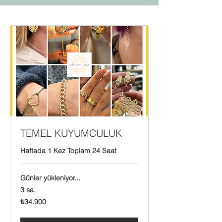
TEMEL KUYUMCULUK
Haftada 1 Kez Toplam 24 Saat
Günler yükleniyor...
3 sa.
₺34.900
₺34.900
Türk
lirası