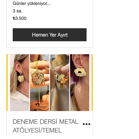
Günler yükleniyor...
3 sa.
₺3.500
₺3.500
Türk
lirası
Hemen Yer Ayırt
DENEME DERSİ METAL
ATÖLYESİ/TEMEL