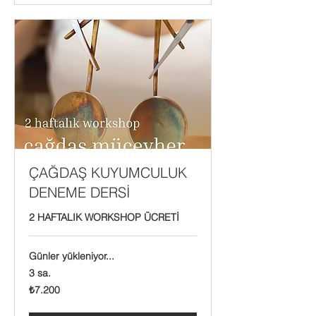
ÇAĞDAŞ KUYUMCULUK
DENEME DERSİ
2 HAFTALIK WORKSHOP ÜCRETİ
Günler yükleniyor...
3 sa.
₺7.200
₺7.200
Türk
lirası