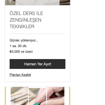
ÖZEL DERS İLE
ZENGİNLEŞEN
TEKNİKLER
Günler yükleniyor...
1 sa. 30 dk.
₺3.000
₺3.000 ve üzeri
Türk
lirası
ve
üzeri
Hemen Yer Ayırt
Planları Keşfet