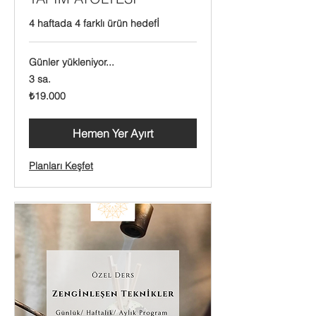
4 haftada 4 farklı ürün hedefİ
Günler yükleniyor...
3 sa.
₺19.000
₺19.000
Türk
lirası
Hemen Yer Ayırt
Planları Keşfet