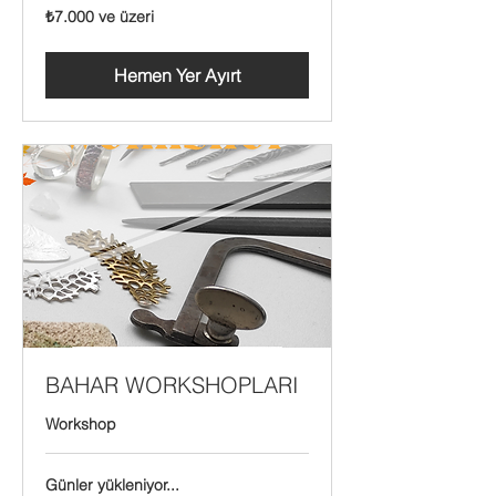
₺7.000
₺7.000 ve üzeri
Türk
lirası
ve
üzeri
Hemen Yer Ayırt
BAHAR WORKSHOPLARI
Workshop
Günler yükleniyor...