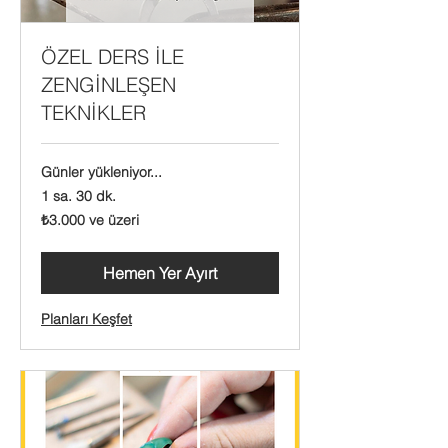
ÖZEL DERS İLE
ZENGİNLEŞEN
TEKNİKLER
Günler yükleniyor...
1 sa. 30 dk.
₺3.000
₺3.000 ve üzeri
Türk
lirası
ve
üzeri
Hemen Yer Ayırt
Planları Keşfet