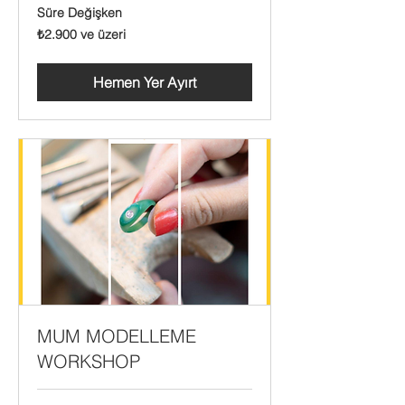
Süre Değişken
₺2.900
₺2.900 ve üzeri
Türk
lirası
ve
üzeri
Hemen Yer Ayırt
MUM MODELLEME
WORKSHOP