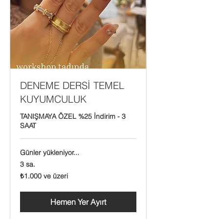
DENEME DERSİ TEMEL
KUYUMCULUK
TANIŞMAYA ÖZEL %25 İndirim - 3
SAAT
Günler yükleniyor...
3 sa.
₺1.000
₺1.000 ve üzeri
Türk
lirası
ve
üzeri
Hemen Yer Ayırt