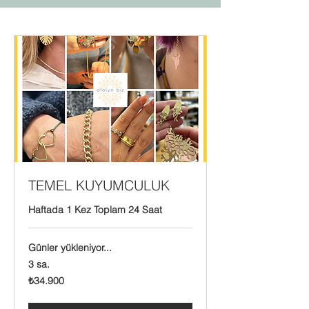
TEMEL KUYUMCULUK
Haftada 1 Kez Toplam 24 Saat
Günler yükleniyor...
3 sa.
₺34.900
₺34.900
Türk
lirası