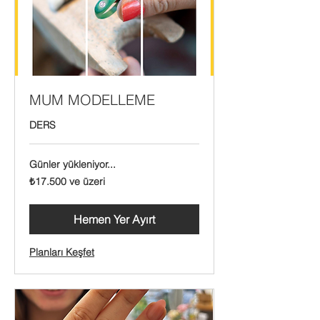
MUM MODELLEME
DERS
Günler yükleniyor...
₺17.500
₺17.500 ve üzeri
Türk
lirası
ve
üzeri
Hemen Yer Ayırt
Planları Keşfet