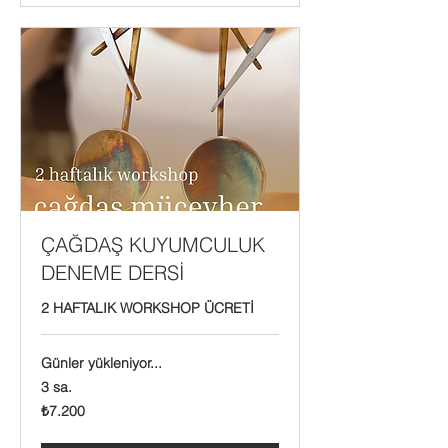
ÇAĞDAŞ KUYUMCULUK
DENEME DERSİ
2 HAFTALIK WORKSHOP ÜCRETİ
Günler yükleniyor...
3 sa.
₺7.200
₺7.200
Türk
lirası